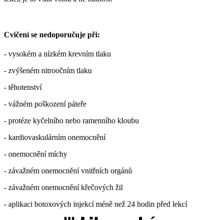
Cvičení se nedoporučuje při:
- vysokém a nízkém krevním tlaku
- zvýšeném nitroočním tlaku
- těhotenství
- vážném poškození páteře
- protéze kyčelního nebo ramenního kloubu
- kardiovaskulárním onemocnění
- onemocnění míchy
- závažném onemocnění vnitřních orgánů
- závažném onemocnění křečových žil
- aplikaci botoxových injekcí méně než 24 hodin před lekcí