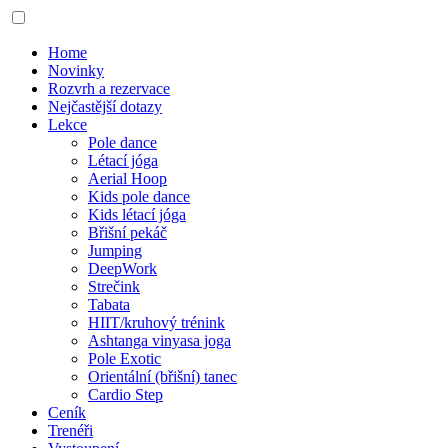
Home
Novinky
Rozvrh a rezervace
Nejčastější dotazy
Lekce
Pole dance
Létací jóga
Aerial Hoop
Kids pole dance
Kids létací jóga
Břišní pekáč
Jumping
DeepWork
Strečink
Tabata
HIIT/kruhový trénink
Ashtanga vinyasa joga
Pole Exotic
Orientální (břišní) tanec
Cardio Step
Ceník
Trenéři