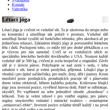
Vystoupení
Kontakt
Videotéka
Létací jóga
Létací jóga je cvičení ve vzdušné síti. Ta je ukotvena do stropu nebo
na konstrukci a umožňuje tak pohyb v prostoru. Vzdušné sítě
umožňují široké využití od funkčního tréninku, přes akrobacii až po
jedinečnou relaxaci. Základem létající jógy je porozumění lidskému
tělu i duši. Pochopení toho, co může být pro druhé překážkou a co
je výzvou pro nás samotné. Cvičí se ve vzdušných sítích ze
speciálního leteckého hedvábí dováženého z USA. Nosnost každé
vzdušné sítě je 500 kg, cvičení je zcela bezpečné a originální. Závěs
sítě je v úrovni pánve. Pohybujete se nad zemí v sedu, v lehu
zabalení v síti, která je velmi prodyšná, příjemná. Létající jóga je
vhodná i pro úplné začátečníky, pro muže, ženy, děti i juniory. Krom
množství pozic posilujících, protahujících pracuje síť s pánevním
dnem velmi efektivně, během každého pohybu. Královnou létající
jógy jsou inverzní pozice, vyvěšení hlavou dolů. Páteř se odblokuje,
okysličí. Po vzpřímení na sebe jednotlivé obratle „dosednou“ s
lehkostí. Toto je velmi zdravé i pro vnitřní orgány, pro pánev,
orgány smyslového vnímání i mimické svalstvo – restartujeme
„omlazovací efekt“. Inverzní pozice zvládne téměř každý i na první
lekci, je to však volba a ne nutnost.